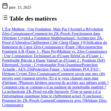
janv. 15, 2025
Table des matières
L'Ère Multisig : Une Fondation, Mais Pas l'Avenir
La Révolution
Zéro-Connaissance
Comment les ZK-Proofs Fonctionnent dans
l'Héritage Crypto
La Fondation Mathématique
L'Architecture ZK-
Proof d'Afterglow
Chiffrement Côté Client (Étape 1)
Vérification du
Battement de Cœur Zéro-Connaissance (Étape 2)
Reconstruction
Fragment A/B (Étape 3 - Plans Pro)
Multisig vs. Zéro-Connaissance
: Une Comparaison Technique
Cas d'Usage Réels
Cas d'Usage 1 :
Portefeuille Bitcoin à Haute Valeur
Cas d'Usage 2 : Positions DeFi
Ethereum
L'Avenir : Cryptographie Post-Quantique
Protection
Actuelle : AES-256
Protection Future : Algorithmes PQC
FAQ :
Héritage Crypto Zéro-Connaissance
Comment savoir que mes clés
privées sont vraiment privées ?
Et si je veux changer mon plan
d'héritage ?
Plusieurs héritiers peuvent-ils accéder aux mêmes actifs ?
Comment cela se compare-t-il au multisig de portefeuille matériel ?
La technologie ZK-Proof est-elle éprouvée ?
Que se passe-t-il si
l'informatique quantique brise le chiffrement actuel ?
Conclusion :
Pourquoi les ZK-Proofs Gagnent
Commencez avec l'Héritage Zéro-
Connaissance